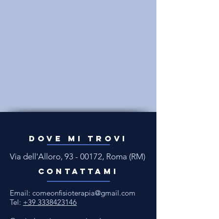
DOVE MI TROVI
Via dell'Alloro,
93 - 00172
, Roma (RM)
CONTATTAMI
Email:
comeonfisioterapia@gmail.com
Tel:
+39 3338423146